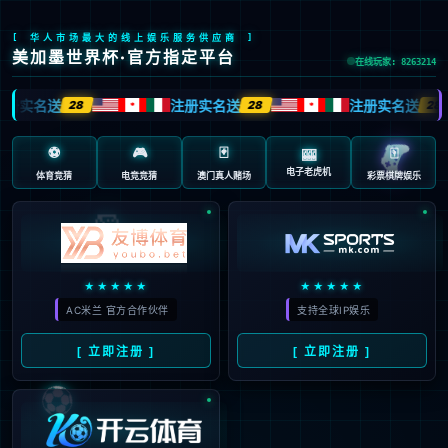
全球网点
服务流程
订单查询
mksport服务季
在线反馈
ONLINE FEEDBACK
类型：
橱柜
衣柜
木门
厨电
其他