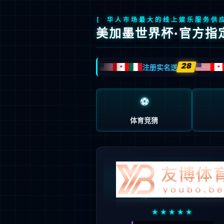
页面错误！请稍后再试～
V5.0.9
{ 十年磨一剑-为API开发设计的高性能框架 }