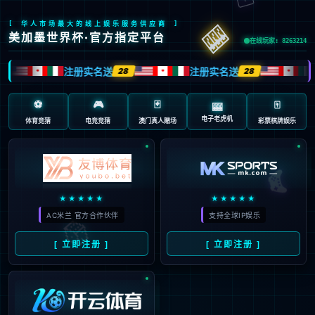
页面错误！请稍后再试～
V5.0.9
{ 十年磨一剑-为API开发设计的高性能框架 }